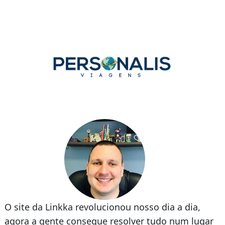
A
2
t
O site da Linkka revolucionou nosso dia a dia,
t
agora a gente consegue resolver tudo num lugar